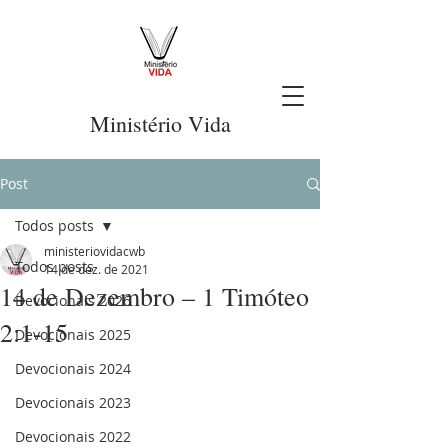
Ministério Vida
Post
Todos posts
ministeriovidacwb
Todos posts
14 de dez. de 2021
14 de Dezembro – 1 Timóteo
Devocionais 2026
2:1-15
Devocionais 2025
Devocionais 2024
Devocionais 2023
Devocionais 2022