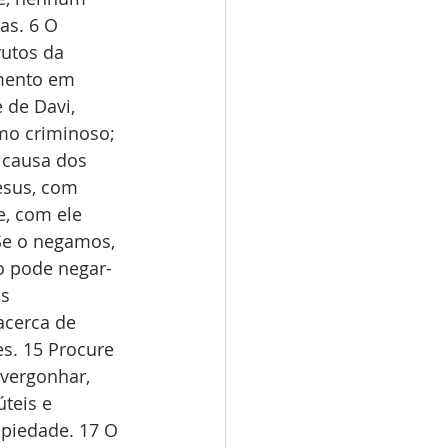
as. 6 O 
rutos da 
imento em 
 de Davi, 
mo criminoso; 
 causa dos 
esus, com 
e, com ele 
e o negamos, 
o pode negar-
s 
cerca de 
es. 15 Procure 
vergonhar, 
teis e 
mpiedade. 17 O 