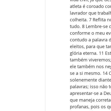
atleta é coroado c
lavrador que trabal
colheita. 7 Reflita
tudo. 8 Lembre-se d
conforme o meu eva
contudo a palavra d
eleitos, para que t
glória eterna. 11 E
também viveremos;
ele também nos nega
se a si mesmo. 14 C
solenemente diante
palavras; isso não 
apresentar-se a De
que maneja corretam
profanas, pois os 