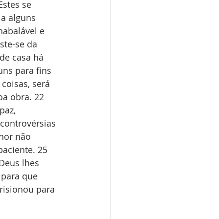
Estes se 
 a alguns 
abalável e 
ste-se da 
de casa há 
ns para fins 
coisas, será 
oa obra. 22 
paz, 
controvérsias 
hor não 
aciente. 25 
Deus lhes 
 para que 
risionou para 