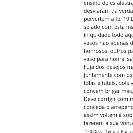
ensino deles alastr
desviaram da verdad
pervertem a fé. 19
selado com esta ins
iniquidade todo aq
vasos não apenas d
honrosos, outros pa
vaso para honra, sa
Fuja dos desejos mal
juntamente com os q
tolas e fúteis, poi
convém brigar mas, 
Deve corrigir com 
conceda o arrepend
assim voltem à sob
fazerem a sua vont
120 Dias - Leitura Bíblic