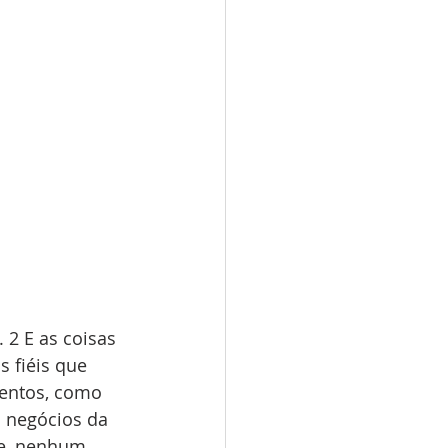
 2 E as coisas 
 fiéis que 
entos, como 
 negócios da 
te, nenhum 