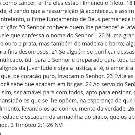
a como câncer; entre eles estão Himeneu e Fileto. 18 
e, dizendo que a ressurreição já aconteceu, e assim
 Entretanto, o firme fundamento de Deus permanece in
crição: "O Senhor conhece quem lhe pertence" e "afa
uele que confessa o nome do Senhor". 20 Numa gran
e ouro e prata, mas também de madeira e barro; algu
ra fins desonrosos. 21 Se alguém se purificar dessas 
ntificado, útil para o Senhor e preparado para toda b
ignos da juventude e siga a justiça, a fé, o amor e a 
ue, de coração puro, invocam o Senhor. 23 Evite as 
s você sabe que acabam em brigas. 24 Ao servo do Sen
sim, ser amável para com todos, apto para ensinar, p
mansidão os que se lhe opõem, na esperança de que 
imento, levando-os ao conhecimento da verdade, 26
riedade e escapem da armadilha do diabo, que os ap
ade. 2 Timóteo 2:1-26 NVI
a