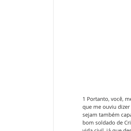
1 Portanto, você, me
que me ouviu dizer
sejam também capaz
bom soldado de Cri
vida civil, já que 