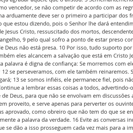
omo vencedor, se não competir de acordo com as regr
ha arduamente deve ser o primeiro a participar dos f
 no que estou dizendo, pois o Senhor lhe dará entend
e Jesus Cristo, ressuscitado dos mortos, descendente
ngelho, 9 pelo qual sofro a ponto de estar preso co
e Deus não está presa. 10 Por isso, tudo suporto por
ambém eles alcancem a salvação que está em Cristo J
sta palavra é digna de confiança: Se morremos com el
 12 se perseveramos, com ele também reinaremos. S
rá; 13 se somos infiéis, ele permanece fiel, pois nã
ontinue a lembrar essas coisas a todos, advertindo-o
 de Deus, para que não se envolvam em discussões a
tem proveito, e serve apenas para perverter os ouvint
us aprovado, como obreiro que não tem do que se en
ente a palavra da verdade. 16 Evite as conversas inú
que se dão a isso prosseguem cada vez mais para a i