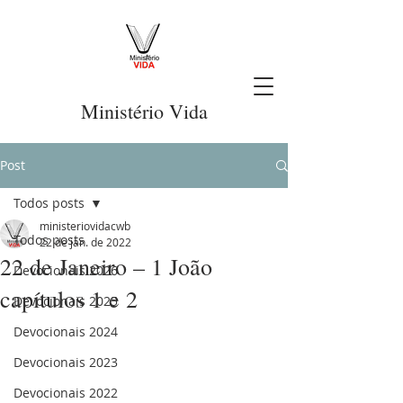
Ministério Vida
Post
Todos posts
ministeriovidacwb
Todos posts
22 de jan. de 2022
22 de Janeiro – 1 João
Devocionais 2026
capítulos 1 e 2
Devocionais 2025
Devocionais 2024
Devocionais 2023
Devocionais 2022