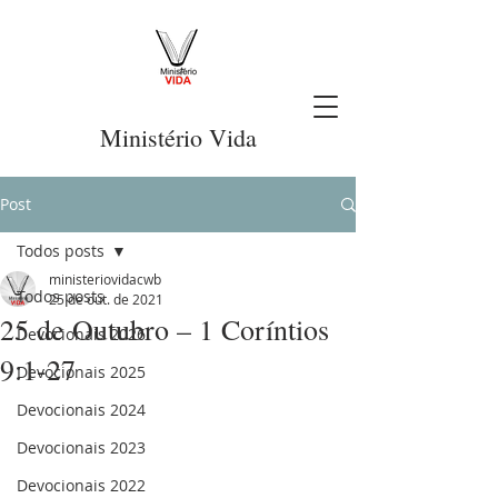
Ministério Vida
Post
Todos posts
ministeriovidacwb
Todos posts
25 de out. de 2021
25 de Outubro – 1 Coríntios
Devocionais 2026
9:1-27
Devocionais 2025
Devocionais 2024
Devocionais 2023
Devocionais 2022