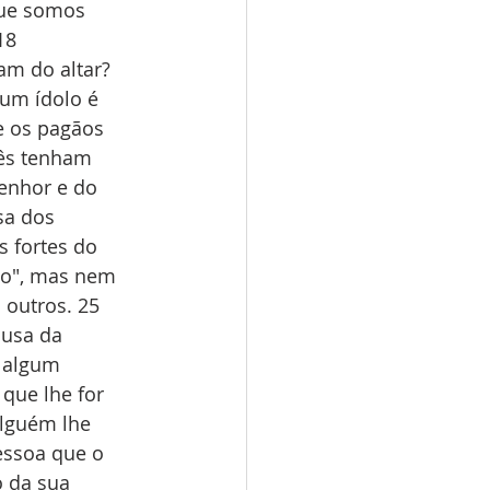
que somos 
18 
am do altar? 
 um ídolo é 
e os pagãos 
cês tenham 
enhor e do 
sa dos 
 fortes do 
do", mas nem 
outros. 25 
usa da 
e algum 
que lhe for 
lguém lhe 
pessoa que o 
 da sua 