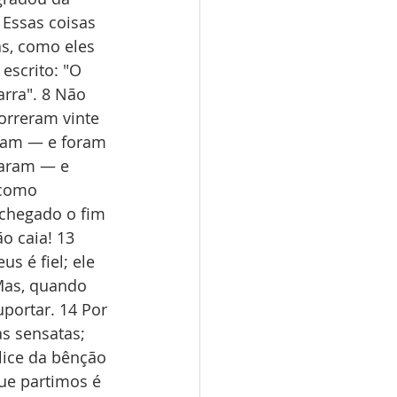
 Essas coisas 
s, como eles 
escrito: "O 
rra". 8 Não 
rreram vinte 
eram — e foram 
xaram — e 
 como 
chegado o fim 
o caia! 13 
 é fiel; ele 
Mas, quando 
portar. 14 Por 
s sensatas; 
ice da bênção 
ue partimos é 