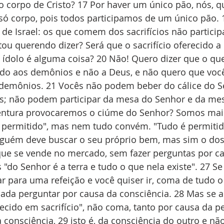
o corpo de Cristo? 17 Por haver um único pão, nós, 
ó corpo, pois todos participamos de um único pão. 
e Israel: os que comem dos sacrifícios não particip
tou querendo dizer? Será que o sacrifício oferecido a
 ídolo é alguma coisa? 20 Não! Quero dizer que o qu
cido aos demônios e não a Deus, e não quero que vo
emônios. 21 Vocês não podem beber do cálice do S
s; não podem participar da mesa do Senhor e da me
ntura provocaremos o ciúme do Senhor? Somos mais
é permitido", mas nem tudo convém. "Tudo é permiti
inguém deve buscar o seu próprio bem, mas sim o dos 
e se vende no mercado, sem fazer perguntas por ca
s "do Senhor é a terra e tudo o que nela existe". 27 S
r para uma refeição e você quiser ir, coma de tudo o 
ada perguntar por causa da consciência. 28 Mas se a
ferecido em sacrifício", não coma, tanto por causa da 
onsciência, 29 isto é, da consciência do outro e não