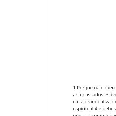
1 Porque não quero
antepassados estiv
eles foram batiza
espiritual 4 e bebe
que os acompanhava