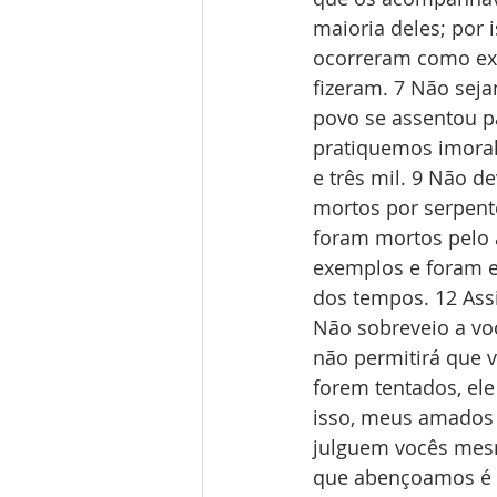
maioria deles; por 
ocorreram como exe
fizeram. 7 Não seja
povo se assentou pa
pratiquemos imoral
e três mil. 9 Não 
mortos por serpent
foram mortos pelo 
exemplos e foram e
dos tempos. 12 Assi
Não sobreveio a vo
não permitirá que 
forem tentados, ele
isso, meus amados i
julguem vocês mesm
que abençoamos é u