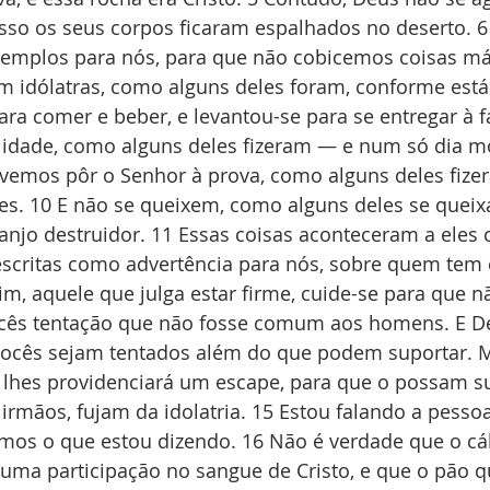
isso os seus corpos ficaram espalhados no deserto. 6
mplos para nós, para que não cobicemos coisas má
m idólatras, como alguns deles foram, conforme está 
ra comer e beber, e levantou-se para se entregar à fa
idade, como alguns deles fizeram — e num só dia mo
devemos pôr o Senhor à prova, como alguns deles fiz
es. 10 E não se queixem, como alguns deles se quei
anjo destruidor. 11 Essas coisas aconteceram a eles
scritas como advertência para nós, sobre quem tem 
m, aquele que julga estar firme, cuide-se para que nã
cês tentação que não fosse comum aos homens. E Deus
vocês sejam tentados além do que podem suportar. 
 lhes providenciará um escape, para que o possam su
rmãos, fujam da idolatria. 15 Estou falando a pessoa
os o que estou dizendo. 16 Não é verdade que o cál
ma participação no sangue de Cristo, e que o pão q