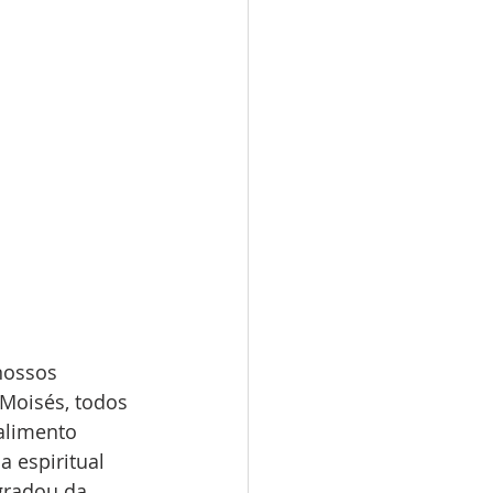
nossos 
Moisés, todos 
alimento 
 espiritual 
gradou da 