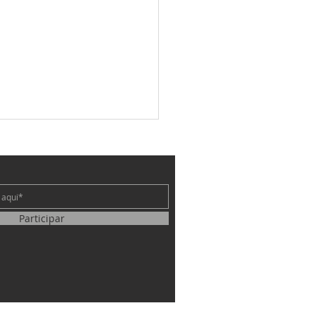
e
Participar
 Janeiro – 2 João 1:1-13