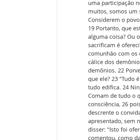
uma participação n
muitos, somos um s
Considerem o povo d
19 Portanto, que es
alguma coisa? Ou o
sacrificam é ofere
comunhão com os d
cálice dos demônio
demônios. 22 Porve
que ele? 23 "Tudo 
tudo edifica. 24 N
Comam de tudo o qu
consciência, 26 poi
descrente o convida
apresentado, sem n
disser: "Isto foi o
comentou, como da c