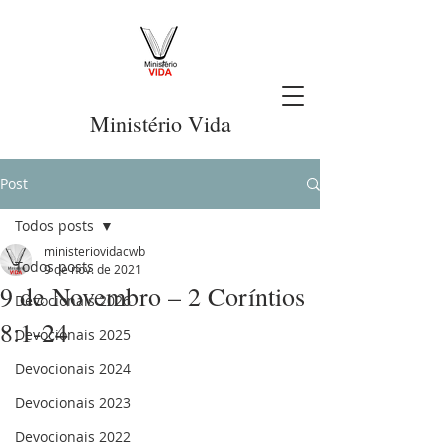
Ministério Vida
Post
Todos posts
ministeriovidacwb
Todos posts
9 de nov. de 2021
9 de Novembro – 2 Coríntios
Devocionais 2026
8:1-24
Devocionais 2025
Devocionais 2024
Devocionais 2023
Devocionais 2022