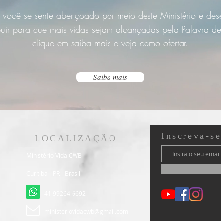
 você se sente abençoado por meio deste Ministério e des
buir para que mais vidas sejam alcançadas pela Palavra d
clique em saiba mais e veja como ofertar.
Saiba mais
Inscreva-s
LOCALIZAÇÃO
Ministério Vida CWB
Curitiba - PR - Brasil
41 99264-6692
ministeriovidacwb@gmail.com