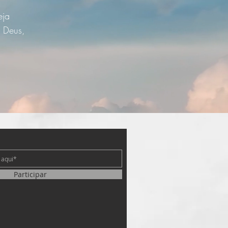
eja
e Deus,
e
Participar