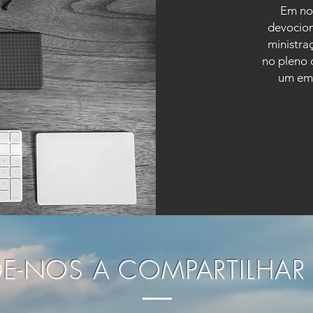
Em no
devocion
ministra
no pleno 
um emb
DE-NOS A COMPARTILHAR 