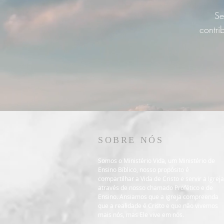
Se
contri
SOBRE NÓS
Somos o Ministério Vida, um Ministério de
Ensino Bíblico, nosso propósito é
compartilhar a Vida de Cristo e servir a Igreja
através de nosso chamado Profético e de
Ensino. Ansiamos que a igreja compreenda
que a realidade é Cristo e que não vivemos
mais nós, mas Ele vive em nós.