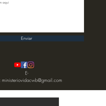
Enviar
E-
:
ministeriovidacwb@gmail.com
e