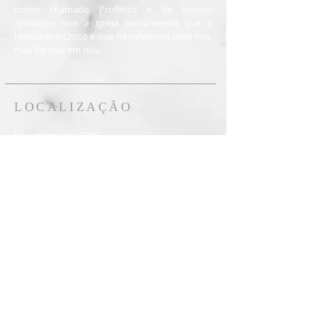
nosso chamado Profético e de Ensino.
Ansiamos que a igreja compreenda que a
realidade é Cristo e que não vivemos mais nós,
mas Ele vive em nós.
LOCALIZAÇÃO
Ministério Vida CWB
Curitiba - PR - Brasil
41 99264-6692
ministeriovidacwb@gmail.com
Inscreva-se