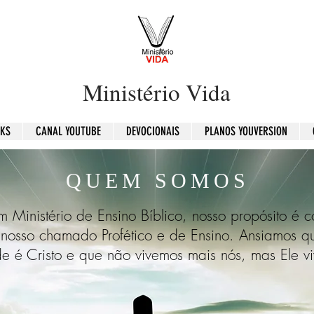
Ministério Vida
OKS
CANAL YOUTUBE
DEVOCIONAIS
PLANOS YOUVERSION
QUEM SOMOS
 Ministério de Ensino Bíblico, nosso propósito é c
de nosso chamado Profético e de Ensino. Ansiamos 
de é Cristo e que não vivemos mais nós, mas Ele v