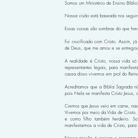
Somos um Ministério de Ensino Bíblic
Nossa visão está baseada nos seguint
Essas coisas são sombras do que have
Fui crucificado com Cristo. Assim, j
de Deus, que me amou e se entregou
A realidade é Cristo, nossa vida só
representantes legais, para manife
causa disso vivemos em prol do Rein
Acreditamos que a Bíblia Sagrada nã
pois Nela se manifesta Cristo Jesus, 
Cremos que Jesus veio em carne, nasce
Vivemos por meio da Vida de Cristo. A
e como filho também herdeiro. Som
manifestarmos a vida de Cristo, para