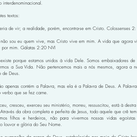
o interdenominacional.
es textos:
ria de vir; a realidade, porém, encontra-se em Cristo. Colossenses 2
á não sou eu quem vive, mas Cristo vive em mim. A vida que agora viv
 por mim. Gálatas 2:20 NVI
 existe porque estamos unidos à vida Dele. Somos embaixadores de C
starmos a Sua Vida. Não pertencemos mais a nós mesmos, agora a n
o de Deus.
o apenas contém a Palavra, mas ela é a Palavra de Deus. A Palavra 
o verbo que se fez carne.
u, cresceu, exerceu seu ministério, morreu, ressuscitou, está à destr
través da obra completa e perfeita de Jesus, todo aquele que crê tem o
os filhos e herdeiros, não para vivermos nossas vidas egoístas
 o louvor e glória do Seu Nome.