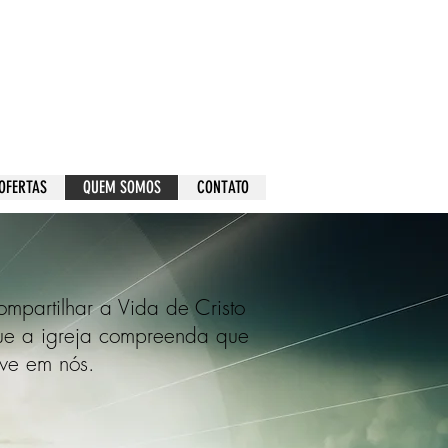
OFERTAS
QUEM SOMOS
CONTATO
ompartilhar a Vida de Cristo
que a igreja compreenda que
ive em nós.