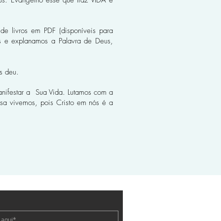
us. Evangelho esse que traz VIDA e
de livros em PDF (disponíveis para
s e explanamos a Palavra de Deus,
os deu.
anifestar a Sua Vida. Lutamos com a
usa vivemos, pois Cristo em nós é a
e