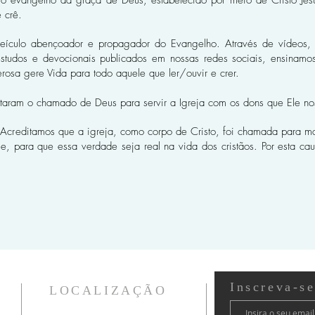
o evangelho da graça de Deus, estabelecido por meio de Cristo Jes
 crê.
veículo abençoador e propagador do Evangelho. Através de vídeos, 
tudos e devocionais publicados em nossas redes sociais, ensinamo
rosa gere Vida para todo aquele que ler/ouvir e crer.
taram o chamado de Deus para servir a Igreja com os dons que Ele n
. Acreditamos que a igreja, como corpo de Cristo, foi chamada para m
e, para que essa verdade seja real na vida dos cristãos. Por esta ca
Inscreva-s
LOCALIZAÇÃO