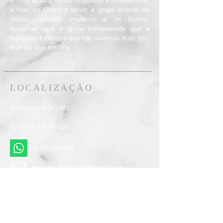
Ensino Bíblico, nosso propósito é compartilhar
a Vida de Cristo e servir a Igreja através de
nosso chamado Profético e de Ensino.
Ansiamos que a igreja compreenda que a
realidade é Cristo e que não vivemos mais nós,
mas Ele vive em nós.
LOCALIZAÇÃO
Ministério Vida CWB
Curitiba - PR - Brasil
41 99264-6692
ministeriovidacwb@gmail.com
Inscreva-se