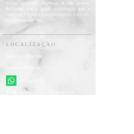
nosso chamado Profético e de Ensino.
Ansiamos que a igreja compreenda que a
realidade é Cristo e que não vivemos mais nós,
mas Ele vive em nós.
LOCALIZAÇÃO
Ministério Vida CWB
Curitiba - PR - Brasil
41 99264-6692
ministeriovidacwb@gmail.com
Inscreva-se