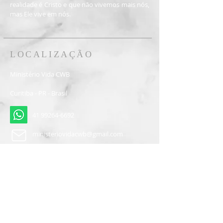
realidade é Cristo e que não vivemos mais nós,
mas Ele vive em nós.
LOCALIZAÇÃO
Ministério Vida CWB
Curitiba - PR - Brasil
41 99264-6692
ministeriovidacwb@gmail.com
Inscreva-se
Participar