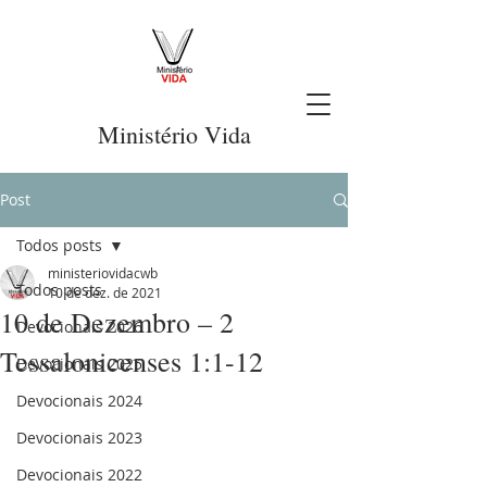
Ministério Vida
Post
Todos posts
ministeriovidacwb
Todos posts
10 de dez. de 2021
10 de Dezembro – 2
Devocionais 2026
Tessalonicenses 1:1-12
Devocionais 2025
Devocionais 2024
Devocionais 2023
Devocionais 2022