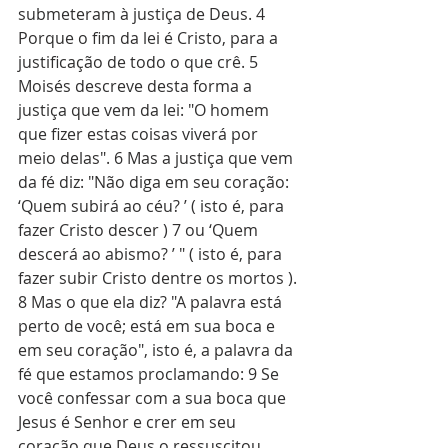
submeteram à justiça de Deus. 4 
Porque o fim da lei é Cristo, para a 
justificação de todo o que crê. 5 
Moisés descreve desta forma a 
justiça que vem da lei: "O homem 
que fizer estas coisas viverá por 
meio delas". 6 Mas a justiça que vem 
da fé diz: "Não diga em seu coração: 
‘Quem subirá ao céu? ’ ( isto é, para 
fazer Cristo descer ) 7 ou ‘Quem 
descerá ao abismo? ’ " ( isto é, para 
fazer subir Cristo dentre os mortos ). 
8 Mas o que ela diz? "A palavra está 
perto de você; está em sua boca e 
em seu coração", isto é, a palavra da 
fé que estamos proclamando: 9 Se 
você confessar com a sua boca que 
Jesus é Senhor e crer em seu 
coração que Deus o ressuscitou 