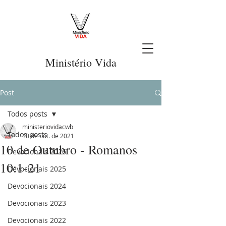
Ministério Vida
Post
Todos posts
ministeriovidacwb
Todos posts
10 de out. de 2021
10 de Outubro - Romanos
Devocionais 2026
10:1-21
Devocionais 2025
Devocionais 2024
Devocionais 2023
Devocionais 2022