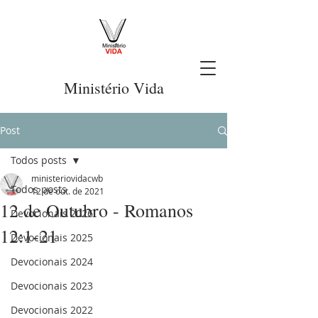
Ministério Vida
Post
Todos posts
ministeriovidacwb
Todos posts
12 de out. de 2021
12 de Outubro - Romanos
Devocionais 2026
12:1-21
Devocionais 2025
Devocionais 2024
Devocionais 2023
Devocionais 2022