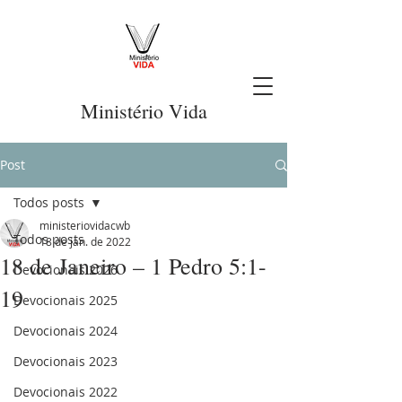
Ministério Vida
Post
Todos posts
ministeriovidacwb
Todos posts
18 de jan. de 2022
18 de Janeiro – 1 Pedro 5:1-
Devocionais 2026
19
Devocionais 2025
Devocionais 2024
Devocionais 2023
Devocionais 2022