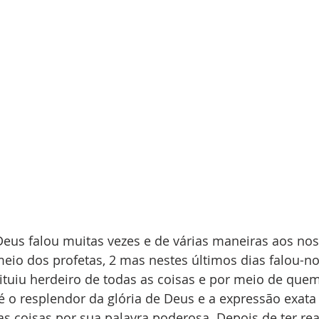
eus falou muitas vezes e de várias maneiras aos nos
eio dos profetas, 2 mas nestes últimos dias falou-n
ituiu herdeiro de todas as coisas e por meio de quem
 é o resplendor da glória de Deus e a expressão exata 
s coisas por sua palavra poderosa. Depois de ter rea