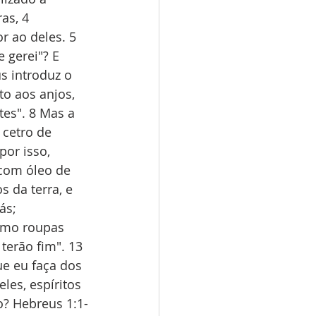
as, 4 
 ao deles. 5 
 gerei"? E 
s introduz o 
o aos anjos, 
tes". 8 Mas a 
 cetro de 
por isso, 
com óleo de 
 da terra, e 
ás; 
omo roupas 
terão fim". 13 
ue eu faça dos 
les, espíritos 
o? Hebreus 1:1-