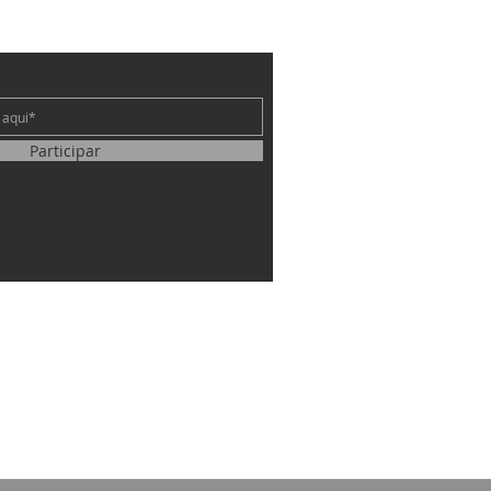
e
Participar
 Janeiro – 2 João 1:1-13