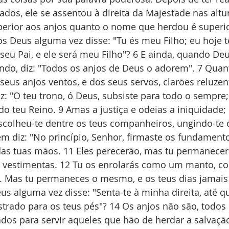
ados, ele se assentou à direita da Majestade nas altur
perior aos anjos quanto o nome que herdou é superior
os Deus alguma vez disse: "Tu és meu Filho; eu hoje te
 seu Pai, e ele será meu Filho"? 6 E ainda, quando Deu
do, diz: "Todos os anjos de Deus o adorem". 7 Quant
s seus anjos ventos, e dos seus servos, clarões reluzen
iz: "O teu trono, ó Deus, subsiste para todo o sempre;
do teu Reino. 9 Amas a justiça e odeias a iniquidade; 
escolheu-te dentre os teus companheiros, ungindo-te 
ém diz: "No princípio, Senhor, firmaste os fundamentos
das tuas mãos. 11 Eles perecerão, mas tu permanecer
vestimentas. 12 Tu os enrolarás como um manto, c
. Mas tu permaneces o mesmo, e os teus dias jamais 
us alguma vez disse: "Senta-te à minha direita, até q
trado para os teus pés"? 14 Os anjos não são, todos e
dos para servir aqueles que hão de herdar a salvaçã