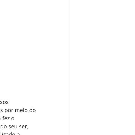
sos 
os por meio do 
 fez o 
do seu ser, 
lizado a 