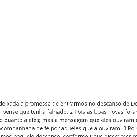
i deixada a promessa de entrarmos no descanso de D
 pense que tenha falhado. 2 Pois as boas novas for
o quanto a eles; mas a mensagem que eles ouviram 
 acompanhada de fé por aqueles que a ouviram. 3 Poi
amos naquele descanso, conforme Deus disse: "Assim 