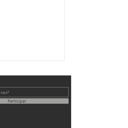
e
Participar
 Janeiro – 2 João 1:1-13