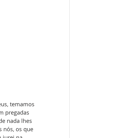
eus, temamos 
am pregadas 
de nada lhes 
s nós, os que 
jurei na 