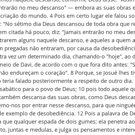
entrarão no meu descanso" — embora as suas obras 
criação do mundo. 4 Pois em certo lugar ele falou so
s: "No sétimo dia Deus descansou de toda obra que rea
em citada há pouco, diz: "Jamais entrarão no meu des
entrarem alguns naquele descanso, e aqueles a quem 
m pregadas não entraram, por causa da desobediência
tra vez um determinado dia, chamando-o "hoje", ao d
eio de Davi, de acordo com o que fora dito antes: "S
não endureçam o coração". 8 Porque, se Josué lhes t
teria falado posteriormente a respeito de outro dia. 
sabático para o povo de Deus; 10 pois todo aquele q
 também descansa das suas obras, como Deus descan
cemo-nos por entrar nesse descanso, para que ningu
le exemplo de desobediência. 12 Pois a palavra de De
da que qualquer espada de dois gumes; ela penetra ao
rito, juntas e medulas, e julga os pensamentos e inte