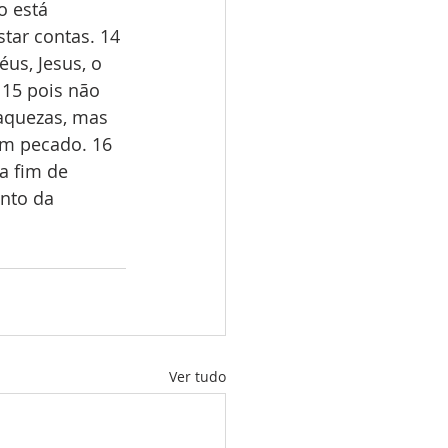
o está 
tar contas. 14 
us, Jesus, o 
15 pois não 
aquezas, mas 
em pecado. 16 
a fim de 
nto da 
Ver tudo