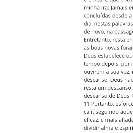
minha ira: Jamais 
concluídas desde a 
dia, nestas palavra
de novo, na passag
Entretanto, resta 
as boas novas fora
Deus estabelece ou
tempo depois, por m
ouvirem a sua voz, 
descanso, Deus não 
resta um descanso 
descanso de Deus,
11 Portanto, esfor
cair, seguindo aque
eficaz, e mais afia
dividir alma e espí