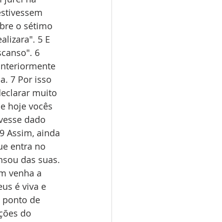
estivessem 
bre o sétimo 
lizara". 5 E 
canso". 6 
anteriormente 
. 7 Por isso 
eclarar muito 
e hoje vocês 
ivesse dado 
9 Assim, ainda 
ue entra no 
sou das suas. 
ém venha a 
us é viva e 
 ponto de 
nções do 