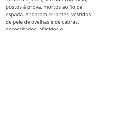
postos à prova, mortos ao fio da 
espada. Andaram errantes, vestidos 
de pele de ovelhas e de cabras, 
necessitados, afligidos e 
maltratados. 38 O mundo não era 
digno deles. Vagaram pelos desertos 
e montes, pelas cavernas e grutas. 
39 Todos estes receberam bom 
testemunho por meio da fé; no 
entanto, nenhum deles recebeu o 
que havia sido prometido. 40 Deus 
havia planejado algo melhor para 
nós, para que conosco fossem eles 
aperfeiçoados. Hebreus 11:1-40 NVI
120 Dias - Leitura Bíblica