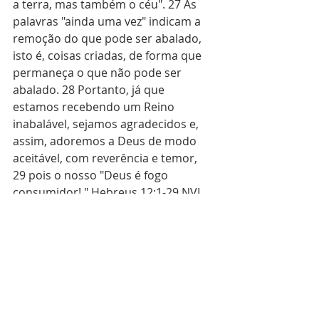
a terra, mas também o céu". 27 As 
palavras "ainda uma vez" indicam a 
remoção do que pode ser abalado, 
isto é, coisas criadas, de forma que 
permaneça o que não pode ser 
abalado. 28 Portanto, já que 
estamos recebendo um Reino 
inabalável, sejamos agradecidos e, 
assim, adoremos a Deus de modo 
aceitável, com reverência e temor, 
29 pois o nosso "Deus é fogo 
consumidor! " Hebreus 12:1-29 NVI
120 Dias - Leitura Bíblica
Posts recentes
Ver tudo