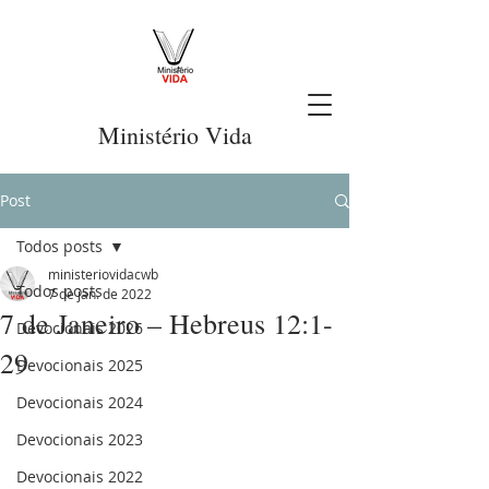
Ministério Vida
Post
Todos posts
ministeriovidacwb
Todos posts
7 de jan. de 2022
7 de Janeiro – Hebreus 12:1-
Devocionais 2026
29
Devocionais 2025
Devocionais 2024
Devocionais 2023
Devocionais 2022