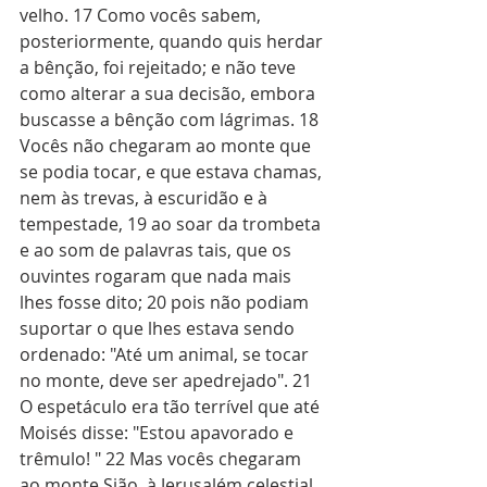
velho. 17 Como vocês sabem, 
posteriormente, quando quis herdar 
a bênção, foi rejeitado; e não teve 
como alterar a sua decisão, embora 
buscasse a bênção com lágrimas. 18 
Vocês não chegaram ao monte que 
se podia tocar, e que estava chamas, 
nem às trevas, à escuridão e à 
tempestade, 19 ao soar da trombeta 
e ao som de palavras tais, que os 
ouvintes rogaram que nada mais 
lhes fosse dito; 20 pois não podiam 
suportar o que lhes estava sendo 
ordenado: "Até um animal, se tocar 
no monte, deve ser apedrejado". 21 
O espetáculo era tão terrível que até 
Moisés disse: "Estou apavorado e 
trêmulo! " 22 Mas vocês chegaram 
ao monte Sião, à Jerusalém celestial, 