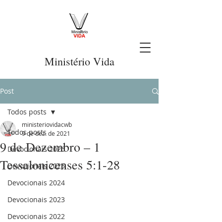
Ministério Vida
Post
Todos posts
ministeriovidacwb
Todos posts
9 de dez. de 2021
9 de Dezembro – 1
Devocionais 2026
Tessalonicenses 5:1-28
Devocionais 2025
Devocionais 2024
Devocionais 2023
Devocionais 2022