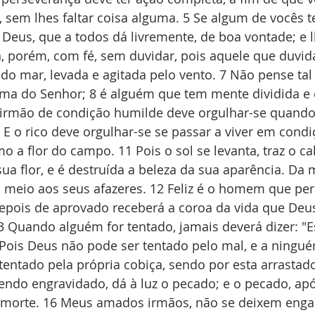
 sem lhes faltar coisa alguma. 5 Se algum de vocês t
 Deus, que a todos dá livremente, de boa vontade; e l
, porém, com fé, sem duvidar, pois aquele que duvid
do mar, levada e agitada pelo vento. 7 Não pense t
uma do Senhor; 8 é alguém que tem mente dividida e 
O irmão de condição humilde deve orgulhar-se quando
 E o rico deve orgulhar-se se passar a viver em condi
 a flor do campo. 11 Pois o sol se levanta, traz o cal
 sua flor, e é destruída a beleza da sua aparência. D
 meio aos seus afazeres. 12 Feliz é o homem que per
epois de aprovado receberá a coroa da vida que Deu
 Quando alguém for tentado, jamais deverá dizer: "E
Pois Deus não pode ser tentado pelo mal, e a ningué
entado pela própria cobiça, sendo por esta arrastado
tendo engravidado, dá à luz o pecado; e o pecado, apó
morte. 16 Meus amados irmãos, não se deixem engan