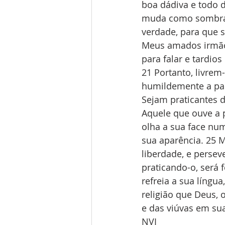
boa dádiva e todo d
muda como sombras 
verdade, para que s
Meus amados irmãos
para falar e tardio
21 Portanto, livrem
humildemente a pal
Sejam praticantes 
Aquele que ouve a 
olha a sua face num
sua aparência. 25 
liberdade, e persev
praticando-o, será 
refreia a sua língu
religião que Deus, 
e das viúvas em sua
NVI