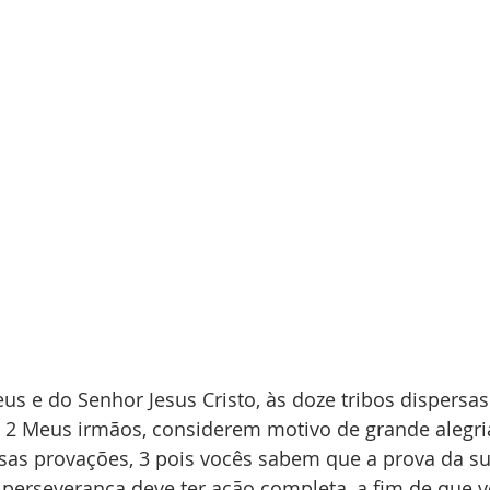
eus e do Senhor Jesus Cristo, às doze tribos dispersas
 2 Meus irmãos, considerem motivo de grande alegria
sas provações, 3 pois vocês sabem que a prova da su
 perseverança deve ter ação completa, a fim de que 