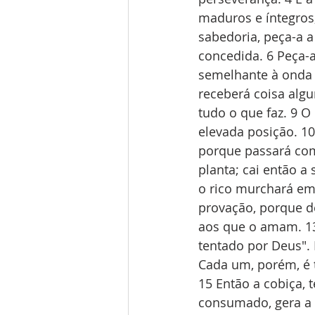
maduros e íntegros,
sabedoria, peça-a a
concedida. 6 Peça-a
semelhante à onda 
receberá coisa alg
tudo o que faz. 9 
elevada posição. 10
porque passará como
planta; cai então a
o rico murchará em
provação, porque d
aos que o amam. 13
tentado por Deus". 
Cada um, porém, é t
15 Então a cobiça, 
consumado, gera a 