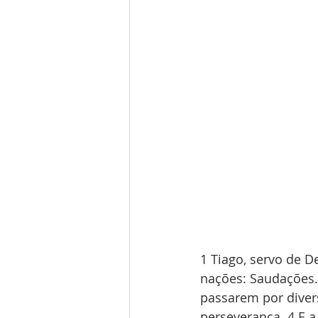
1 Tiago, servo de D
nações: Saudações.
passarem por diver
perseverança. 4 E a