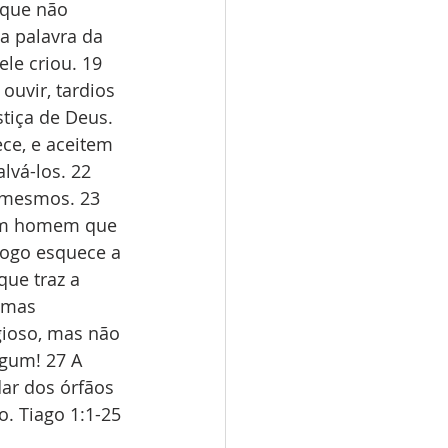
 que não 
a palavra da 
le criou. 19 
uvir, tardios 
stiça de Deus. 
ce, e aceitem 
vá-los. 22 
 mesmos. 23 
 um homem que 
logo esquece a 
ue traz a 
 mas 
igioso, mas não 
lgum! 27 A 
ar dos órfãos 
. Tiago 1:1-25 