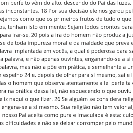
om perfeito vêm do alto, descendo do Pai das luzes,
inconstantes. 18 Por sua decisão ele nos gerou pel
ejamos como que os primeiros frutos de tudo o que e
, tenham isto em mente: Sejam todos prontos para o
s para irar-se, 20 pois a ira do homem não produz a ju
-se de toda impureza moral e da maldade que prevale
avra implantada em vocês, a qual é poderosa para sal
da palavra, e não apenas ouvintes, enganando-se a si
palavra, mas não a põe em prática, é semelhante a
 espelho 24 e, depois de olhar para si mesmo, sai e 
Mas o homem que observa atentamente a lei perfeita q
era na prática dessa lei, não esquecendo o que ouviu
feliz naquilo que fizer. 26 Se alguém se considera rel
a, engana-se a si mesmo. Sua religião não tem valor a
o nosso Pai aceita como pura e imaculada é esta: cuid
s dificuldades e não se deixar corromper pelo mundo