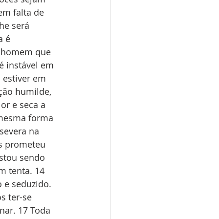
em falta de 
he será 
a é 
al homem que 
é instável em 
 estiver em 
ção humilde, 
or e seca a 
a mesma forma 
severa na 
s prometeu 
stou sendo 
m tenta. 14 
 e seduzido. 
s ter-se 
ar. 17 Toda 