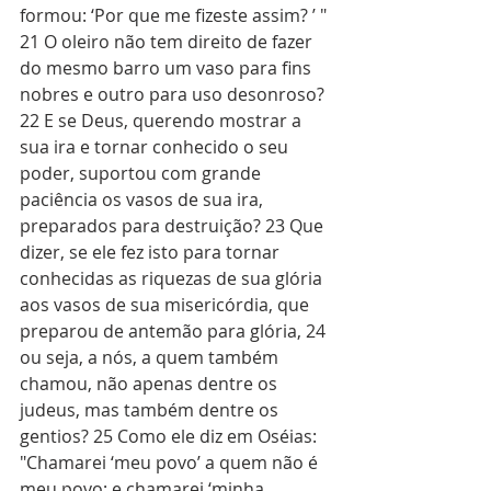
formou: ‘Por que me fizeste assim? ’ " 
21 O oleiro não tem direito de fazer 
do mesmo barro um vaso para fins 
nobres e outro para uso desonroso? 
22 E se Deus, querendo mostrar a 
sua ira e tornar conhecido o seu 
poder, suportou com grande 
paciência os vasos de sua ira, 
preparados para destruição? 23 Que 
dizer, se ele fez isto para tornar 
conhecidas as riquezas de sua glória 
aos vasos de sua misericórdia, que 
preparou de antemão para glória, 24 
ou seja, a nós, a quem também 
chamou, não apenas dentre os 
judeus, mas também dentre os 
gentios? 25 Como ele diz em Oséias: 
"Chamarei ‘meu povo’ a quem não é 
meu povo; e chamarei ‘minha 