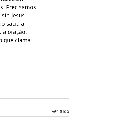
s. Precisamos 
sto Jesus. 
o sacia a 
 a oração. 
do que clama.
Ver tudo