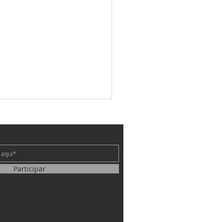
e
am alertas
Participar