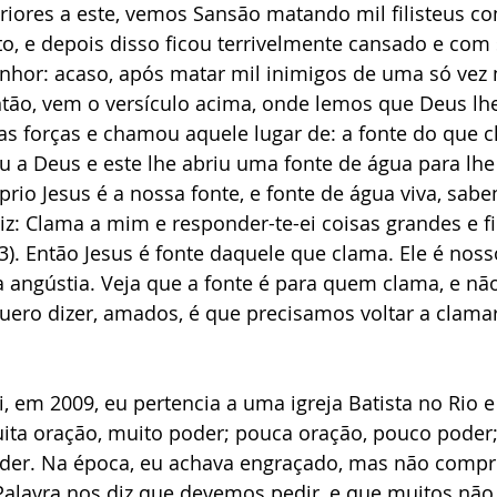
eriores a este, vemos Sansão matando mil filisteus c
, e depois disso ficou terrivelmente cansado e com 
nhor: acaso, após matar mil inimigos de uma só vez 
ntão, vem o versículo acima, onde lemos que Deus lh
as forças e chamou aquele lugar de: a fonte do que c
a Deus e este lhe abriu uma fonte de água para lhe 
rio Jesus é a nossa fonte, e fonte de água viva, sa
iz: Clama a mim e responder-te-ei coisas grandes e f
3). Então Jesus é fonte daquele que clama. Ele é nos
a angústia. Veja que a fonte é para quem clama, e n
ero dizer, amados, é que precisamos voltar a clamar
, em 2009, eu pertencia a uma igreja Batista no Rio e
ita oração, muito poder; pouca oração, pouco pode
er. Na época, eu achava engraçado, mas não compr
 Palavra nos diz que devemos pedir, e que muitos nã