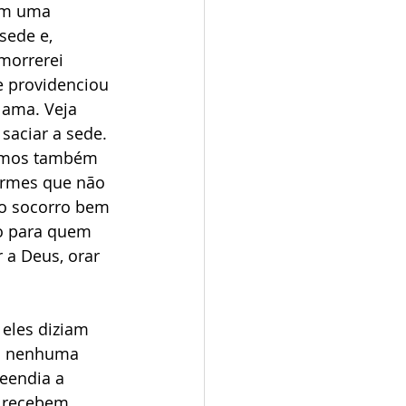
om uma 
sede e, 
morrerei 
e providenciou 
lama. Veja 
saciar a sede. 
bemos também 
irmes que não 
so socorro bem 
ão para quem 
 a Deus, orar 
 eles diziam 
r; nenhuma 
eendia a 
o recebem 