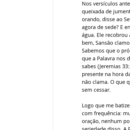
Nos versículos ant
queixada de jumento
orando, disse ao Se
agora de sede? E e
água. Ele recobrou 
bem, Sansão clamou 
Sabemos que o próp
que a Palavra nos d
sabes (Jeremias 33:
presente na hora d
não clama. O que qu
sem cessar. 
Logo que me batizei
com frequência: mu
oração, nenhum pod
seriedade disso. A