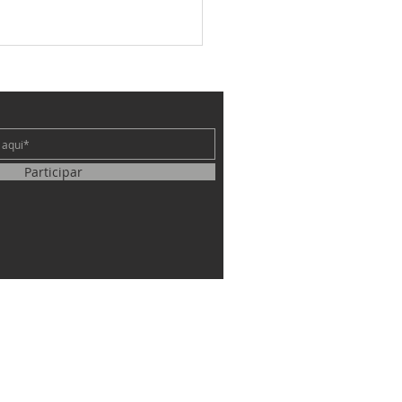
e
Participar
rua sobre o fundamento
to