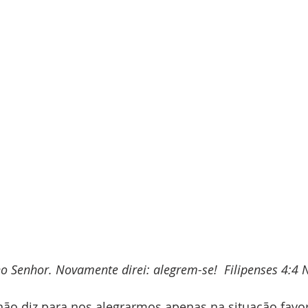
 Senhor. Novamente direi: alegrem-se!  Filipenses 4:4 
não diz para nos alegrarmos apenas na situação favorá