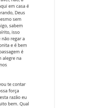
qui em casa é 
erando, Deus 
 mesmo sem 
migo, sabem 
rito, isso 
 não regar a 
onita e é bem 
 passagem é 
 alegre na 
nos 
vou te contar 
ssa força 
esta razão eu 
uito bem. Qual 