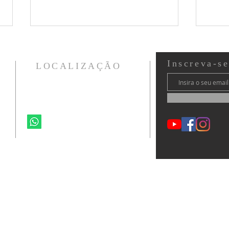
Inscreva-s
LOCALIZAÇÃO
Ministério Vida CWB
Curitiba - PR - Brasil
Como deve ser a adoração?
41 99264-6692
Const
corre
ministeriovidacwb@gmail.com
Contador de Visitas