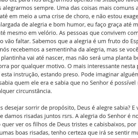
os alegrarmos sempre. Uma das coisas mais comuns a
ri até em meio a uma crise de choro, e não estou exag
argada de alegria e bom humor, eu faço graça até
, até mesmo em velório. As pessoas que convivem co
 vão faltar. Sabemos que a alegria é um fruto do Espí
 nós recebemos a sementinha da alegria, mas se você
plantinha vai até nascer, mas não será uma planta b
orra por qualquer motivo. O mais interessante nesta
 esta instrução, estando preso. Pode imaginar alguém
sabia quem ele era e sabia que no Senhor é possível 
quer circunstância. 
desejar sorrir de propósito, Deus é alegre sabia? E 
e damos risadas juntos rsrs. A alegria do Senhor é no
quer ver os filhos de Deus tristes e cabisbaixos, por 
umas boas risadas, tenho certeza que irá se sentir m