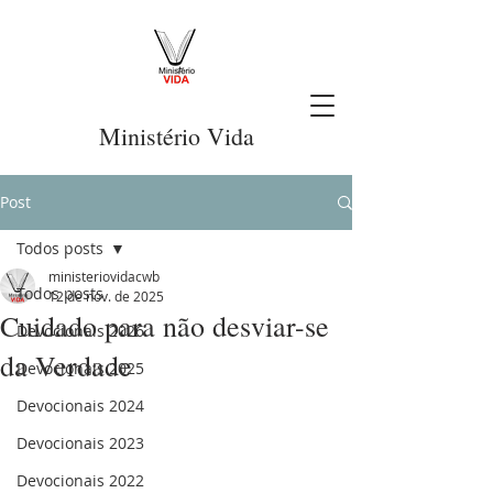
Ministério Vida
Post
Todos posts
ministeriovidacwb
Todos posts
12 de nov. de 2025
Cuidado para não desviar-se
Devocionais 2026
da Verdade
Devocionais 2025
Devocionais 2024
Devocionais 2023
Devocionais 2022