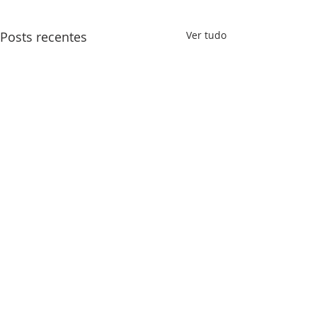
Posts recentes
Ver tudo
SOBRE NÓS
Somos o Ministério Vida, um Ministério de
Ensino Bíblico, nosso propósito é compartilhar