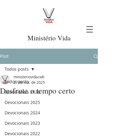
Ministério Vida
Post
Todos posts
ministeriovidacwb
Todos posts
27 de out. de 2025
Desfrute o tempo certo
Devocionais 2026
Devocionais 2025
Devocionais 2024
Devocionais 2023
Devocionais 2022