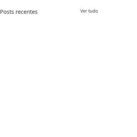
Posts recentes
Ver tudo
SOBRE NÓS
Somos o Ministério Vida, um Ministério de
Ensino Bíblico, nosso propósito é compartilhar