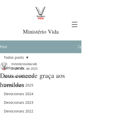
Ministério Vida
Post
Todos posts
ministeriovidacwb
Todos posts
24 de abr. de 2025
Deus concede graça aos
Devocionais 2026
humildes
Devocionais 2025
Devocionais 2024
Devocionais 2023
Devocionais 2022