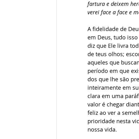
fartura e deixem hera
verei face a face e 
A fidelidade de Deu
em Deus, tudo isso 
diz que Ele livra t
de teus olhos; esco
aqueles que buscam
período em que exi
dos que lhe são pre
inteiramente em sua
clara em uma paráf
valor é chegar dian
feliz ao ver a seme
prioridade nesta vi
nossa vida.