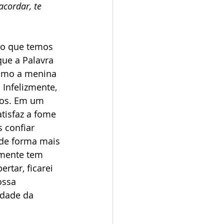
acordar, te 
ão que temos 
que a Palavra 
como a menina 
Infelizmente, 
dos. Em um 
tisfaz a fome 
 confiar 
 de forma mais 
lmente tem 
rtar, ficarei 
ossa 
idade da 