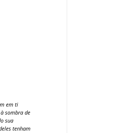
m em ti 
 à sombra de 
do sua 
 deles tenham 