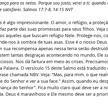
nça para os netos. Porque sou justo, verei a ti; quando 
me satisfarei. Salmos 17:7-8, 14-15 NVT
s é algo impressionante. O amor, o refúgio, a proteç
faz parte das suas promessas para seus filhos. Veja 
odos aqueles que buscam refúgio Nele. Protege-nos, 
nde-nos à sombra de tuas asas. Esse é o nosso Deus. 
 sua recompensa apenas nessa terra serão destruí
stem tantas desgraças acontecendo no mundo, Ele sa
ciosos. Nos dá fartura em meio às crises. Precisamos
 Palavra. O versículo 15 deste Salmo está traduzido
rase chamada NBV. Veja: "Mas, para mim, o que rea
te do Senhor e ver a sua face." Assim, quando eu despe
lhança do Senhor". Fica muito claro qual deve ser a n
da. Deus é maravilhoso e Ele mesmo deve ser a prior