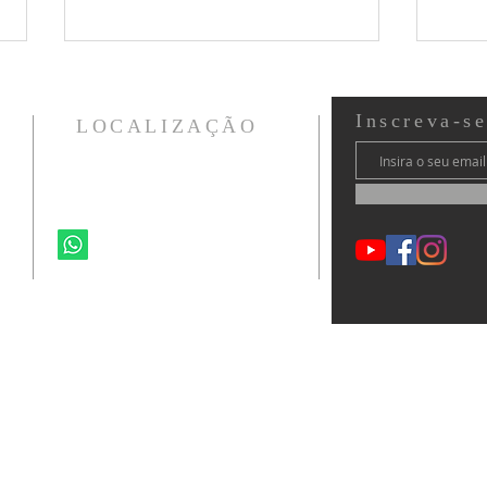
Inscreva-s
LOCALIZAÇÃO
Ministério Vida CWB
Confie no Senhor
Curitiba - PR - Brasil
41 99264-6692
O ch
ministeriovidacwb@gmail.com
Contador de Visitas