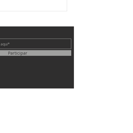
e
Participar
oro pode durar uma noite…