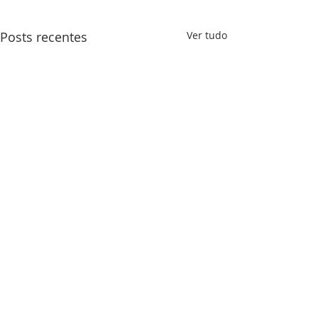
Posts recentes
Ver tudo
SOBRE NÓS
Somos o Ministério Vida, um Ministério de
Ensino Bíblico, nosso propósito é compartilhar