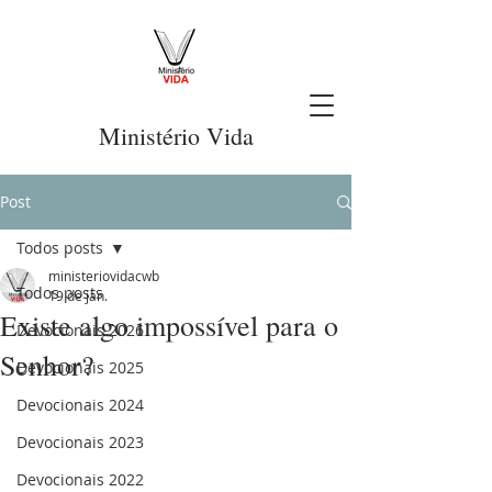
Ministério Vida
Post
Todos posts
ministeriovidacwb
Todos posts
19 de jan.
Existe algo impossível para o
Devocionais 2026
Senhor?
Devocionais 2025
Devocionais 2024
Devocionais 2023
Devocionais 2022