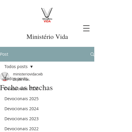
Ministério Vida
Post
Todos posts
ministeriovidacwb
Todos posts
28 de mai.
Feche as brechas
Devocionais 2026
Devocionais 2025
Devocionais 2024
Devocionais 2023
Devocionais 2022