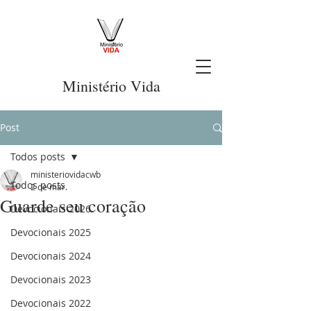
Ministério Vida
Post
Todos posts
ministeriovidacwb
Todos posts
2 de mar.
Guarde seu coração
Devocionais 2026
Devocionais 2025
Devocionais 2024
Devocionais 2023
Devocionais 2022