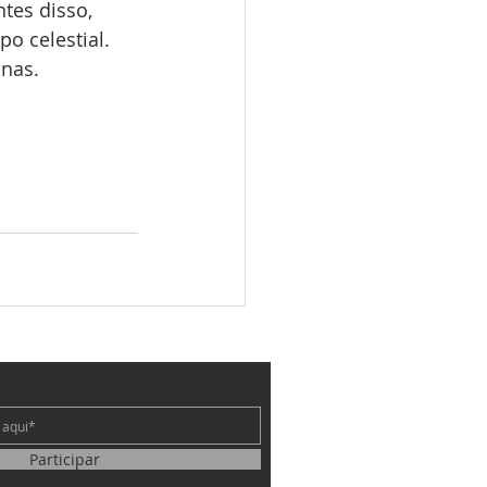
tes disso, 
o celestial. 
nas. 
e
Participar