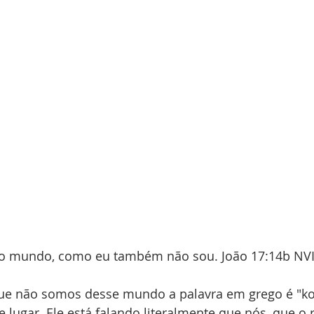
do mundo, como eu também não sou. João 17:14b NVI
ue não somos desse mundo a palavra em grego é "k
e lugar. Ele está falando literalmente que nós, que o