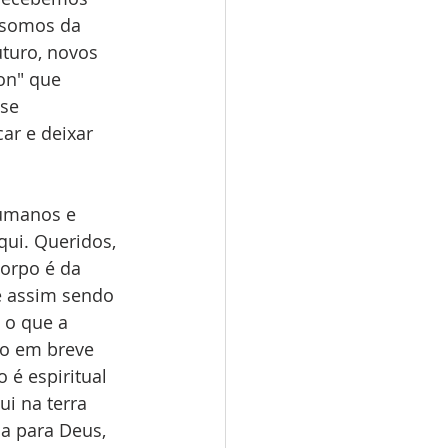
 somos da 
turo, novos 
on" que 
se 
ar e deixar 
umanos e 
ui. Queridos, 
orpo é da 
e assim sendo 
 o que a 
to em breve 
é espiritual 
i na terra 
a para Deus, 