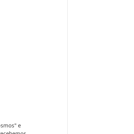
 
osmos" e 
 recebemos 