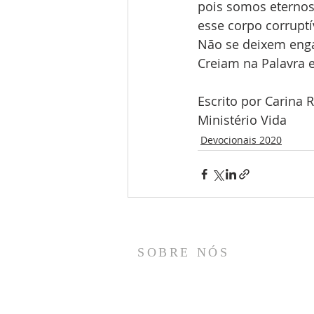
pois somos eternos.
esse corpo corruptí
Não se deixem enga
Creiam na Palavra e
Escrito por Carina
Ministério Vida
Devocionais 2020
SOBRE NÓS
Somos o Ministério Vida, um Ministério de
Ensino Bíblico, nosso propósito é
compartilhar a Vida de Cristo e servir a Igreja