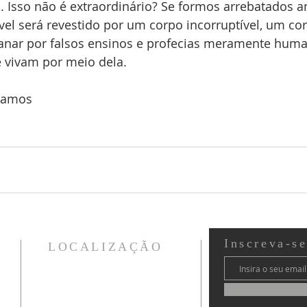
 Isso não é extraordinário? Se formos arrebatados an
vel será revestido por um corpo incorruptível, um corp
nar por falsos ensinos e profecias meramente huma
 vivam por meio dela. 
 Ramos
Inscreva-s
LOCALIZAÇÃO
Ministério Vida CWB
Curitiba - PR - Brasil