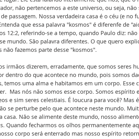
ador, não pertencemos a este universo, ou seja, não
 de passagem. Nossa verdadeira casa é o céu (e no fu
 Entenda que essa palavra "kosmos" é diferenfe de "ai
 12:2, referindo-se a tempo, quando Paulo diz: não 
 mundo. São palavra diferentes. O que quero explic
ós não fazemos parte desse "kosmos". 
s irmãos dizerem, erradamente, que somos seres h
or dentro do que acontece no mundo, pois somos daq
s, temos uma alma e habitamos em um corpo. Esse c
rrer.  Mas nós não somos esse corpo. Somos espírito 
s e sim seres celestiais. É loucura para você? Mas é
 não se perturbe pelo que acontece neste mundo. Mui
a casa. Não se alimente deste mundo, nosso alimento 
os. Quando fecharmos os olhos permanentemente aqu
osso corpo será enterrado mas nosso espírito retorn