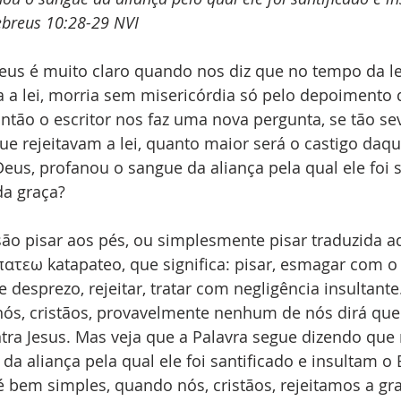
breus 10:28‭-‬29 NVI
eus é muito claro quando nos diz que no tempo da le
a a lei, morria sem misericórdia só pelo depoimento 
ntão o escritor nos faz uma nova pergunta, se tão sev
e rejeitavam a lei, quanto maior será o castigo daqu
Deus, profanou o sangue da aliança pela qual ele foi s
da graça?
ão pisar aos pés, ou simplesmente pisar traduzida a
ατεω katapateo, que significa: pisar, esmagar com o p
e desprezo, rejeitar, tratar com negligência insultant
nós, cristãos, provavelmente nenhum de nós dirá que
tra Jesus. Mas veja que a Palavra segue dizendo que
a aliança pela qual ele foi santificado e insultam o E
é bem simples, quando nós, cristãos, rejeitamos a gra