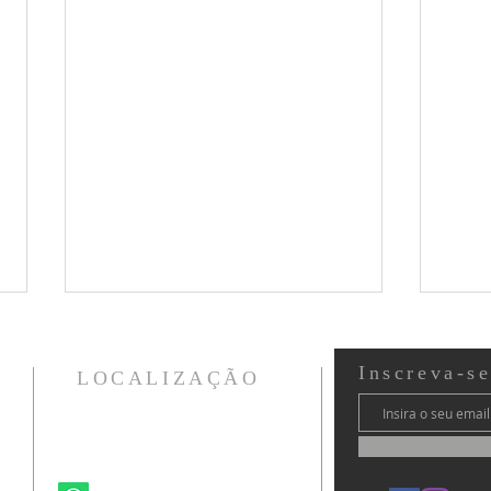
Inscreva-s
LOCALIZAÇÃO
Ministério Vida CWB
Curitiba - PR - Brasil
Como deve ser a adoração?