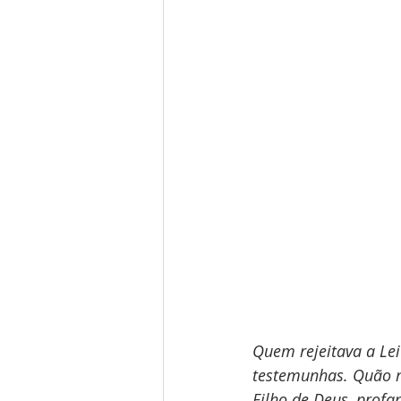
Quem rejeitava a Le
testemunhas. Quão ma
Filho de Deus, profan