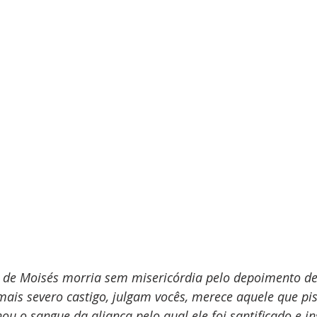
i de Moisés morria sem misericórdia pelo depoimento de
is severo castigo, julgam vocês, merece aquele que pis
ou o sangue da aliança pelo qual ele foi santificado e in