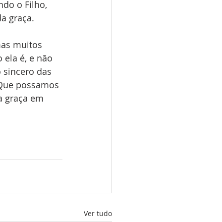
do o Filho, 
da graça.
mas muitos 
 ela é, e não 
sincero das 
 Que possamos 
a graça em 
Ver tudo