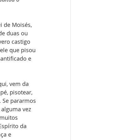
i de Moisés, 
de duas ou 
ero castigo 
ele que pisou 
antificado e 
qui, vem da 
é, pisotear, 
e. Se pararmos 
 alguma vez 
 muitos 
spírito da 
ça e 