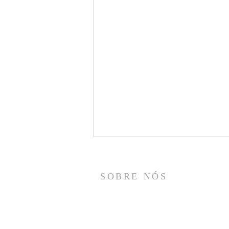
SOBRE NÓS
Somos o Ministério Vida, um Ministério de
Ensino Bíblico, nosso propósito é
compartilhar a Vida de Cristo e servir a Igreja
através de nosso chamado Profético e de