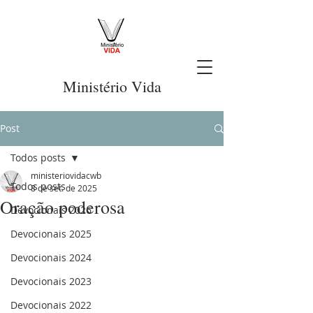
Ministério Vida
Post
Todos posts
ministeriovidacwb
Todos posts
8 de set. de 2025
Oração poderosa
Devocionais 2026
Devocionais 2025
Devocionais 2024
Devocionais 2023
Devocionais 2022