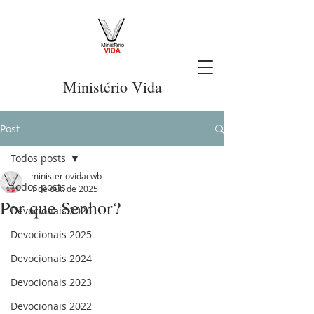
Ministério Vida
Post
Todos posts
ministeriovidacwb
Todos posts
1 de out. de 2025
Por que Senhor?
Devocionais 2026
Devocionais 2025
Devocionais 2024
Devocionais 2023
Devocionais 2022