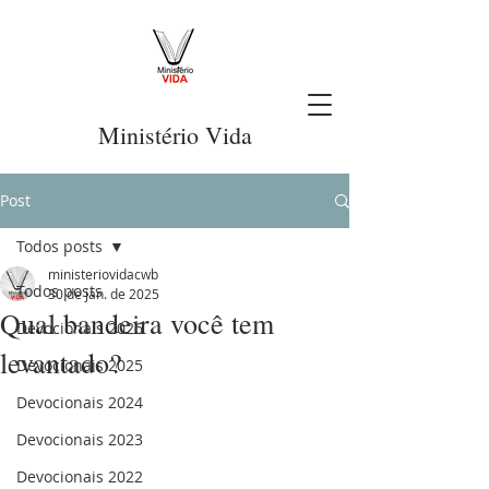
Ministério Vida
Post
Todos posts
ministeriovidacwb
Todos posts
30 de jan. de 2025
Qual bandeira você tem
Devocionais 2026
levantado?
Devocionais 2025
Devocionais 2024
Devocionais 2023
Devocionais 2022