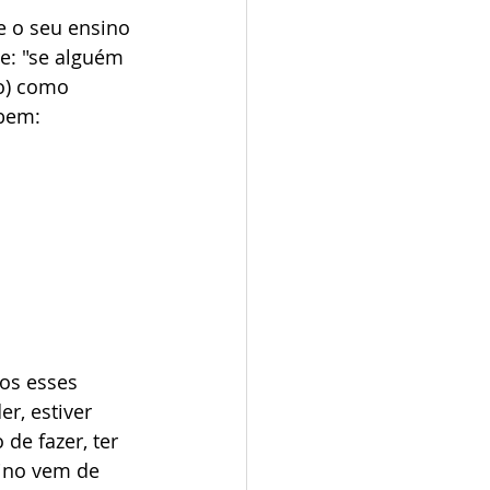
e o seu ensino 
e: "se alguém 
o) como 
 bem:
os esses 
r, estiver 
de fazer, ter 
ino vem de 