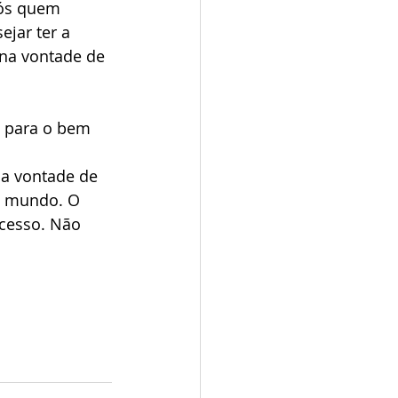
ós quem 
jar ter a 
na vontade de 
 para o bem 
 
a vontade de 
o mundo. O 
ocesso. Não 