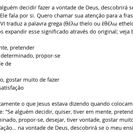
 alguém decidir fazer a vontade de Deus, descobrirá s
le fala por si. Quero chamar sua atenção para a fras
NVI traduz a palavra grega (θέλω thelo ou ἐθέλω ethel
s expandir esse significado através do original; veja
nte, pretender
u determinado, propor-se
de de
go, gostar muito de fazer
 satisfação
tamente o que Jesus estava dizendo quando colocam
e: "Se alguém decidir, quiser, tiver em mente, pretende
nado, propor-se, desejar, tiver vontade, gostar muito 
isfação… na vontade de Deus, descobrirá se o meu ens