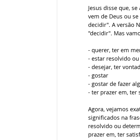
Jesus disse que, se
vem de Deus ou se E
decidir". A versão 
"decidir". Mas vamo
- querer, ter em me
- estar resolvido o
- desejar, ter vonta
- gostar
- gostar de fazer al
- ter prazer em, ter
Agora, vejamos exa
significados na fras
resolvido ou determi
prazer em, ter sat