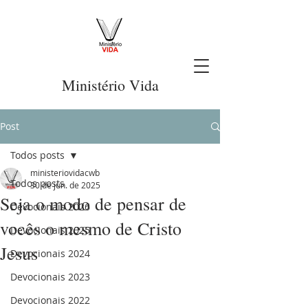
Ministério Vida
Post
Todos posts
ministeriovidacwb
Todos posts
30 de jun. de 2025
Seja o modo de pensar de
Devocionais 2026
vocês o mesmo de Cristo
Devocionais 2025
Jesus
Devocionais 2024
Devocionais 2023
Devocionais 2022