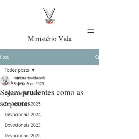
Ministério Vida
Post
Todos posts
ministeriovidacwb
Todos posts
3 de dez. de 2025
Sejam prudentes como as
Devocionais 2026
serpentes
Devocionais 2025
Devocionais 2024
Devocionais 2023
Devocionais 2022