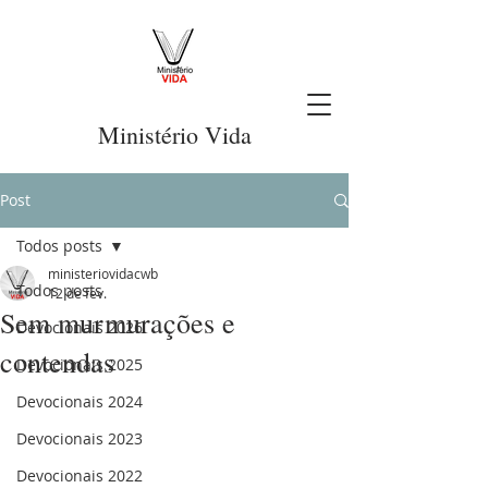
Ministério Vida
Post
Todos posts
ministeriovidacwb
Todos posts
12 de fev.
Sem murmurações e
Devocionais 2026
contendas
Devocionais 2025
Devocionais 2024
Devocionais 2023
Devocionais 2022