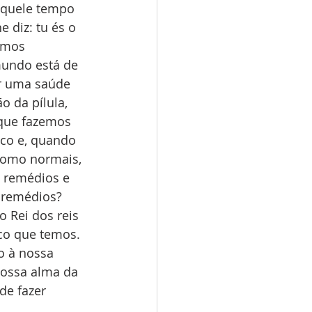
aquele tempo 
 diz: tu és o 
omos 
undo está de 
er uma saúde 
 da pílula, 
 que fazemos 
co e, quando 
como normais, 
 remédios e 
 remédios? 
 Rei dos reis 
co que temos. 
o à nossa 
nossa alma da 
de fazer 