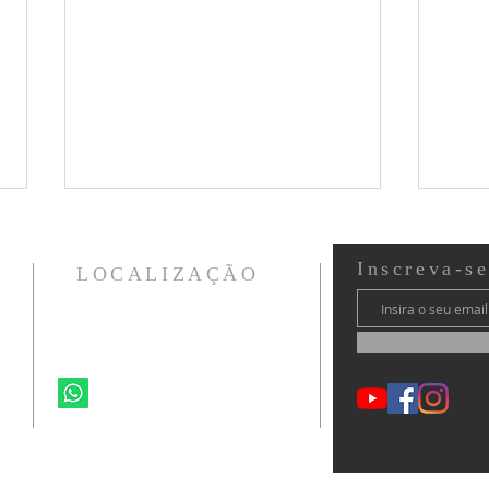
Inscreva-s
LOCALIZAÇÃO
Ministério Vida CWB
Confie no Senhor
Curitiba - PR - Brasil
41 99264-6692
O ch
ministeriovidacwb@gmail.com