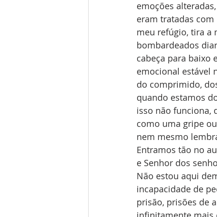
emoções alteradas,
eram tratadas com c
meu refúgio, tira a
bombardeados diari
cabeça para baixo 
emocional estável n
do comprimido, dos
quando estamos do
isso não funciona,
como uma gripe ou
nem mesmo lembramo
Entramos tão no au
e Senhor dos senho
Não estou aqui dem
incapacidade de ped
prisão, prisões de 
infinitamente mai