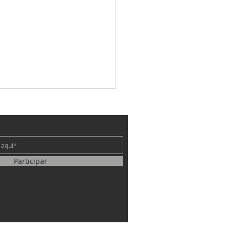
e
Participar
oro pode durar uma noite…