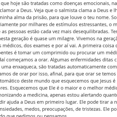
 que hoje são tratadas como doenças emocionais, n
lamor a Deus. Veja que o salmista clama a Deus e lhe
 minha alma da prisão, para que louve o teu nome. S
amente por milhares de estímulos estressantes, o m
e as pessoas estão cada vez mais desequilibradas. T
esta geração é quase um milagre. Vivemos na geração
 médicos, dos exames e por aí vai. A primeira coisa
entes é tomar um comprimido ou procurar um médi
 daí começamos a orar. Algumas enfermidades ditas 
 uma enxaqueca, são tratadas automaticamente com
s de orar por isso, afinal, para que orar se temos
tomático deste mundo que esquecemos que Jesus é o
res. Esquecemos que Ele é o maior e o melhor médi
onizando a medicina, apenas estou alertando quant
ir ajuda a Deus em primeiro lugar. Ele pode tirar a 
ansiedades, medos, preocupações, de tristezas. Ele po
s do que pedimos ou pensamos.