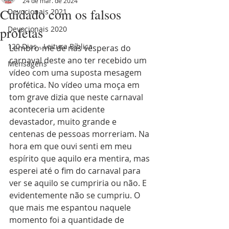
24 de mar. de 2024
Cuidado com os falsos
Devocionais 2021
profetas
Devocionais 2020
120 Dias - Leitura Bíblica
Lembro-me de nas vésperas do 
carnaval deste ano ter recebido um 
Mensagens
vídeo com uma suposta mesagem 
profética. No vídeo uma moça em 
tom grave dizia que neste carnaval 
aconteceria um acidente 
devastador, muito grande e 
centenas de pessoas morreriam. Na 
hora em que ouvi senti em meu 
espírito que aquilo era mentira, mas 
esperei até o fim do carnaval para 
ver se aquilo se cumpriria ou não. E 
evidentemente não se cumpriu. O 
que mais me espantou naquele 
momento foi a quantidade de 