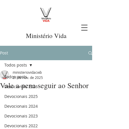
Ministério Vida
Post
Todos posts
ministeriovidacwb
Todos posts
21 de nov. de 2025
Vale a pena seguir ao Senhor
Devocionais 2026
Devocionais 2025
Devocionais 2024
Devocionais 2023
Devocionais 2022