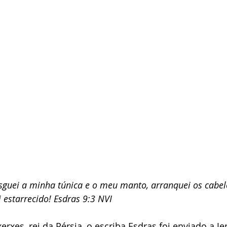
sguei a minha túnica e o meu manto, arranquei os cabel
 estarrecido! Esdras 9:3 NVI
erxes, rei da Pérsia, o escriba Esdras foi enviado a J