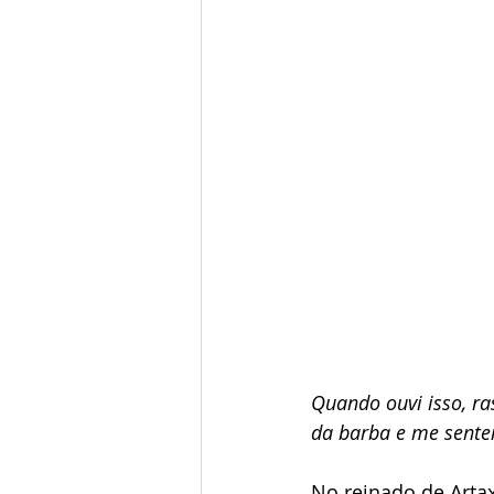
Quando ouvi isso, ra
da barba e me sentei
No reinado de Artax