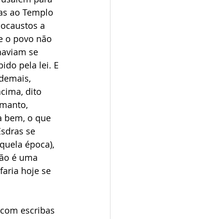
tas ao Templo 
locaustos a 
ue o povo não 
haviam se 
do pela lei. E 
demais, 
cima, dito 
 manto, 
a bem, o que 
sdras se 
uela época), 
não é uma 
aria hoje se 
 com escribas 