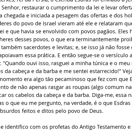
o Senhor, restaurar o cumprimento da lei e levar ofer
a chegada e iniciada a pesagem das ofertas e dos ho
deres do povo de Israel vieram até ele e relataram q
lei e que havia se envolvido com povos pagãos. Eles 
eres desses povos, o que era terminantemente proibi
também sacerdotes e levitas; e, se isso já não fosse 
apoiavam essa prática. E então segue-se o versículo a
: "Quando ouvi isso, rasguei a minha túnica e o meu
s da cabeça e da barba e me sentei estarrecido!" Vej
momento era algo tão pecaminoso que fez com que E
nto de não apenas rasgar as roupas (algo comum naq
r os cabelos da cabeça e da barba. Diga-me, essa 
 o que eu me pergunto, na verdade, é o que Esdras f
absurdos feitos e ditos pelo povo de Deus.
 identifico com os profetas do Antigo Testamento e