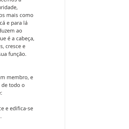
ridade, 
mos mais como 
á e para lá 
nduzem ao 
e é a cabeça, 
s, cresce e 
sua função. 
 um membro, e 
 de todo o 
: 
e e edifica-se 
.