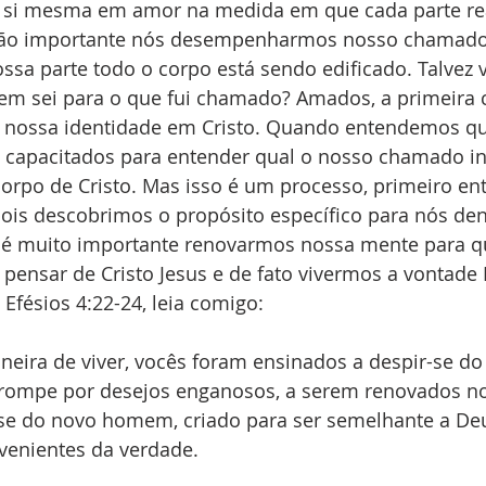
 a si mesma em amor na medida em que cada parte rea
é tão importante nós desempenharmos nosso chamado
ssa parte todo o corpo está sendo edificado. Talvez 
em sei para o que fui chamado? Amados, a primeira 
é nossa identidade em Cristo. Quando entendemos 
 capacitados para entender qual o nosso chamado ind
po de Cristo. Mas isso é um processo, primeiro e
is descobrimos o propósito específico para nós den
so é muito importante renovarmos nossa mente para 
pensar de Cristo Jesus e de fato vivermos a vontade D
 Efésios 4:22-24, leia comigo:
eira de viver, vocês foram ensinados a despir-se do
rompe por desejos enganosos, a serem renovados n
r-se do novo homem, criado para ser semelhante a Deu
venientes da verdade.