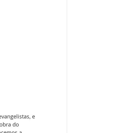
vangelistas, e 
obra do 
ancemos a 