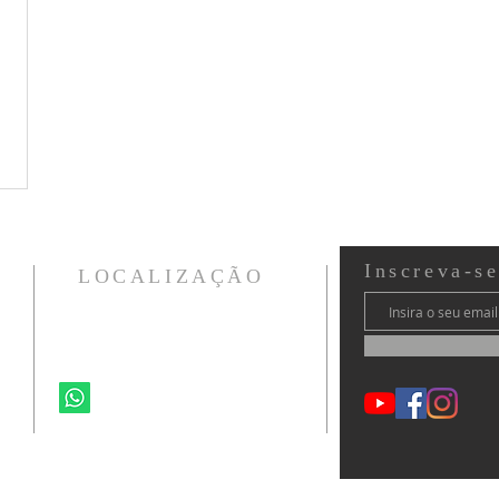
Inscreva-s
LOCALIZAÇÃO
Ministério Vida CWB
Curitiba - PR - Brasil
41 99264-6692
ministeriovidacwb@gmail.com