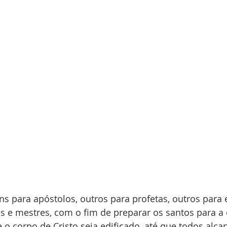
ns para apóstolos, outros para profetas, outros para e
s e mestres, com o fim de preparar os santos para a 
e o corpo de Cristo seja edificado, até que todos alc