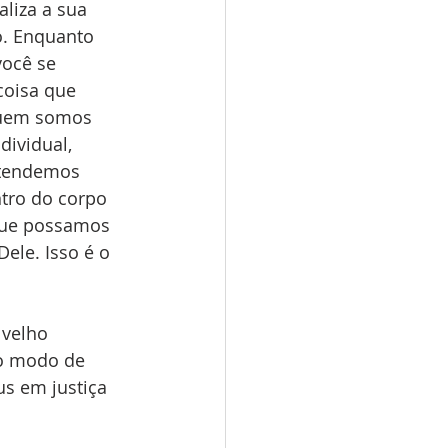
liza a sua 
. Enquanto 
você se 
coisa que 
quem somos 
ividual, 
ntendemos 
tro do corpo 
que possamos 
ele. Isso é o 
 velho 
o modo de 
s em justiça 