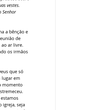
as vestes. 
o Senhor 
na a bênção e 
reunião de 
ao ar livre. 
ndo os irmãos 
Deus que só 
 lugar em 
ro momento 
estremeceu. 
 estamos 
igreja, seja 