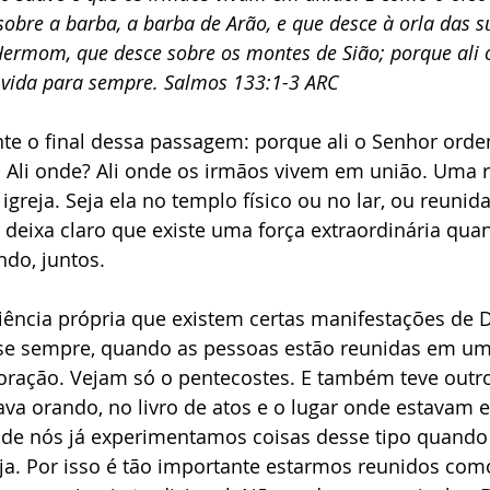
sobre a barba, a barba de Arão, e que desce à orla das su
ermom, que desce sobre os montes de Sião; porque ali 
 vida para sempre. Salmos 133:1-3 ARC
te o final dessa passagem: porque ali o Senhor orde
. Ali onde? Ali onde os irmãos vivem em união. Uma 
igreja. Seja ela no templo físico ou no lar, ou reunida 
deixa claro que existe uma força extraordinária qua
ndo, juntos. 
ência própria que existem certas manifestações de 
se sempre, quando as pessoas estão reunidas em um
 oração. Vejam só o pentecostes. E também teve out
ava orando, no livro de atos e o lugar onde estavam 
de nós já experimentamos coisas desse tipo quando
a. Por isso é tão importante estarmos reunidos como 