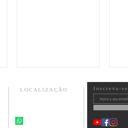
Inscreva-s
LOCALIZAÇÃO
Ministério Vida CWB
Curitiba - PR - Brasil
Como deve ser a adoração?
41 99264-6692
Const