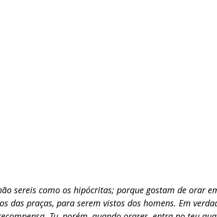
não sereis como os hipócritas; porque gostam de orar e
os das praças, para serem vistos dos homens. Em verdad
recompensa. Tu, porém, quando orares, entra no teu quar