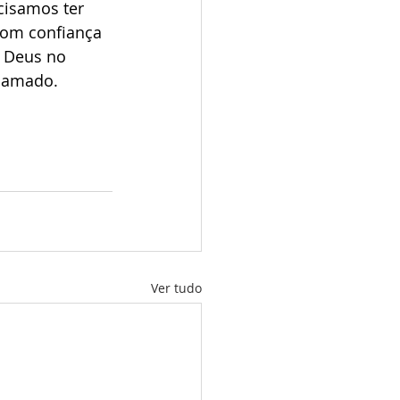
cisamos ter 
com confiança 
 Deus no 
i amado.
Ver tudo