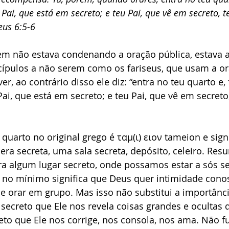
 Pai, que está em secreto; e teu Pai, que vê em secreto, t
us 6:5-6
em não estava condenando a oração pública, estava 
scípulos a não serem como os fariseus, que usam a o
r, ao contrário disso ele diz: “entra no teu quarto e,
Pai, que está em secreto; e teu Pai, que vê em secreto,
 quarto no original grego é ταμ(ι) ειον tameion e sign
era secreta, uma sala secreta, depósito, celeiro. Res
ara algum lugar secreto, onde possamos estar a sós 
o no mínimo significa que Deus quer intimidade cono
e orar em grupo. Mas isso não substitui a importânc
 secreto que Ele nos revela coisas grandes e ocultas 
to que Ele nos corrige, nos consola, nos ama. Não f