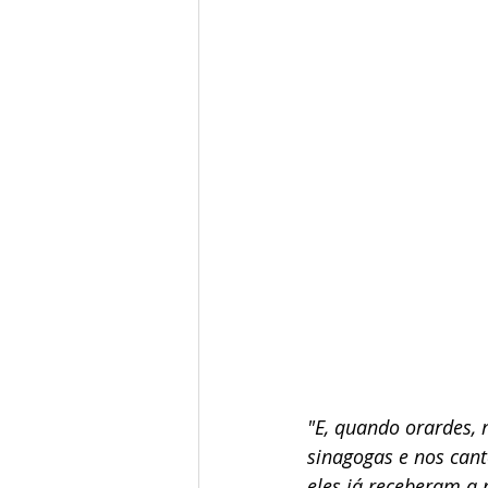
"E, quando orardes, 
sinagogas e nos cant
eles já receberam a 