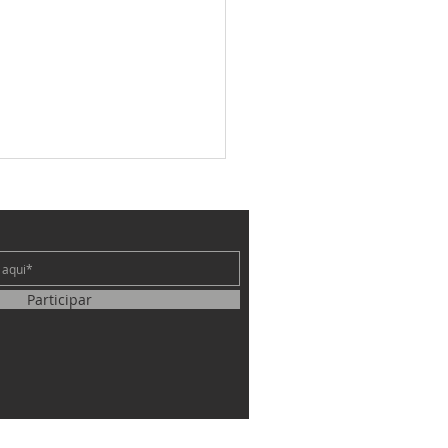
e
 de teatro
Participar