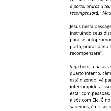
a porta, orarás a teu
recompensará." Mate
Jesus nesta passag
instruindo seus di
para se autopromove
porta, orarás a teu 
recompensará”. 
Veja bem, a palavra
quarto interno, câm
está dizendo: vá p
interrompidos. Iss
estar com pessoas, 
a sós com Ele. É no
sabemos, é no secre