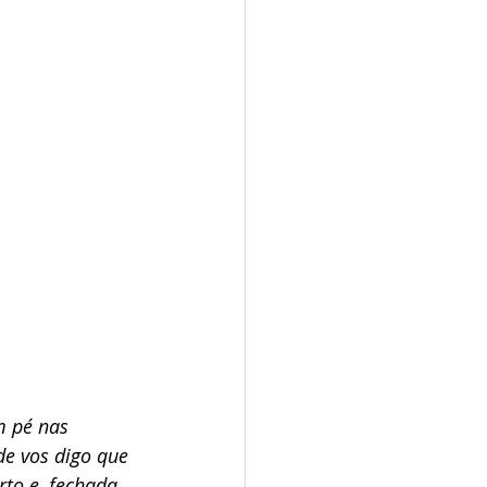
m pé nas 
e vos digo que 
to e, fechada 