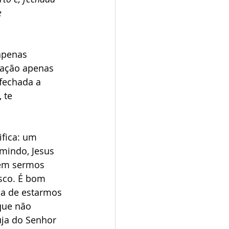
e 
apenas 
ração apenas 
 fechada a 
 te 
ifica: um 
umindo, Jesus 
sem sermos 
sco. É bom 
ia de estarmos 
que não 
uja do Senhor 