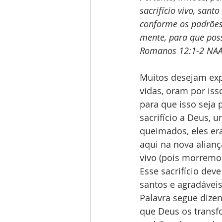
sacrifício vivo, sant
conforme os padrões
mente, para que poss
‭‭Romanos‬ ‭12:1‭-‬2‬ ‭NAA‬
Muitos desejam exp
vidas, oram por iss
para que isso seja 
sacrifício a Deus, u
queimados, eles er
aqui na nova alian
vivo (pois morremos
Esse sacrifício dev
santos e agradáveis
Palavra segue dize
que Deus os transfo