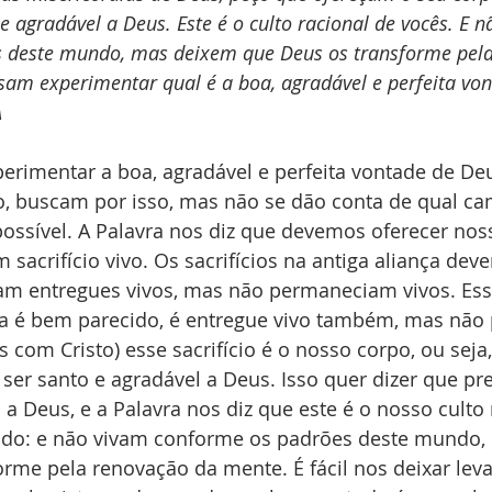
o e agradável a Deus. Este é o culto racional de vocês. E 
 deste mundo, mas deixem que Deus os transforme pela
am experimentar qual é a boa, agradável e perfeita von
‬
erimentar a boa, agradável e perfeita vontade de De
o, buscam por isso, mas não se dão conta de qual ca
possível. A Palavra nos diz que devemos oferecer no
m sacrifício vivo. Os sacrifícios na antiga aliança dev
am entregues vivos, mas não permaneciam vivos. Esse 
ça é bem parecido, é entregue vivo também, mas não
 com Cristo) esse sacrifício é o nosso corpo, ou sej
e ser santo e agradável a Deus. Isso quer dizer que pr
 a Deus, e a Palavra nos diz que este é o nosso culto 
ndo: e não vivam conforme os padrões deste mundo,
rme pela renovação da mente. É fácil nos deixar leva