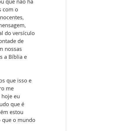
u que não há 
s com o 
nocentes, 
 mensagem, 
l do versículo 
ontade de 
m nossas 
 a Bíblia e 
s que isso e 
ro me 
hoje eu 
udo que é 
bém estou 
o que o mundo 