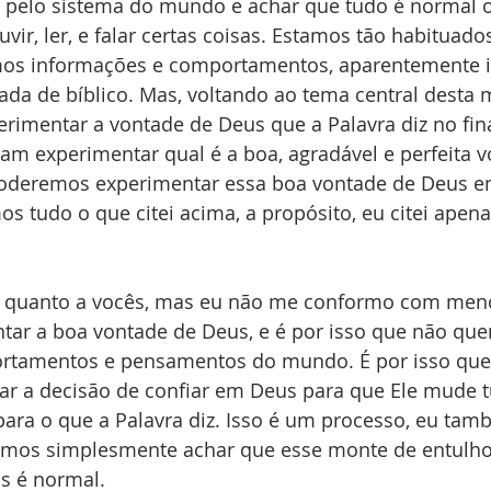
pelo sistema do mundo e achar que tudo é normal o
vir, ler, e falar certas coisas. Estamos tão habituado
os informações e comportamentos, aparentemente i
da de bíblico. Mas, voltando ao tema central desta
imentar a vontade de Deus que a Palavra diz no fina
am experimentar qual é a boa, agradável e perfeita v
poderemos experimentar essa boa vontade de Deus e
s tudo o que citei acima, a propósito, eu citei apenas
 quanto a vocês, mas eu não me conformo com meno
tar a boa vontade de Deus, e é por isso que não que
rtamentos e pensamentos do mundo. É por isso que 
ar a decisão de confiar em Deus para que Ele mude t
 para o que a Palavra diz. Isso é um processo, eu tam
emos simplesmente achar que esse monte de entulh
s é normal.