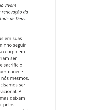
não vivam 
 renovação da 
tade de Deus. 
us em suas 
minho seguir 
sso corpo em 
eriam ser 
sacrifício 
 permanece 
a, nós mesmos. 
ecisamos ser 
racional. A 
 mas deixem 
r pelos 