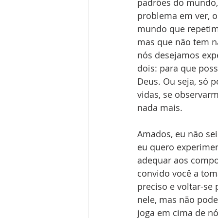
padrões do mundo, 
problema em ver, ou
mundo que repetim
mas que não tem na
nós desejamos exper
dois: para que poss
Deus. Ou seja, só 
vidas, se observarmo
nada mais.
Amados, eu não sei
eu quero experimen
adequar aos compo
convido você a tom
preciso e voltar-se
nele, mas não pod
joga em cima de nó