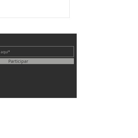
e
 de teatro
Participar